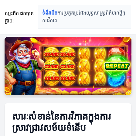
ឈ្នះពិត ដកបាន
ទំព័រដើម
ការប្រកួតប្រជែង
យុទ្ធសាស្ត្រ
ព័ត៌មានថ្មីៗ
ភ្លាម!
ការវិភាគ
សារៈសំខាន់​នៃ​ការវិភាគ​ក្នុងការ
ស្រាវជ្រាវសម័យទំនើប