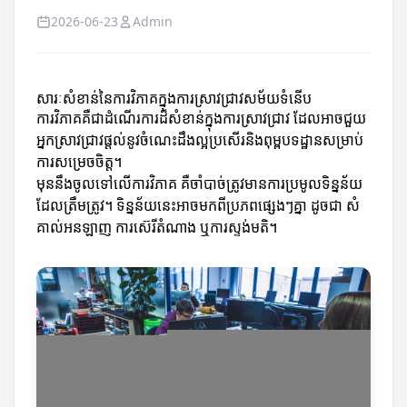
2026-06-23
Admin
សារៈសំខាន់​នៃ​ការវិភាគ​ក្នុងការស្រាវជ្រាវសម័យទំនើប
ការវិភាគគឺជាដំណើរការដ៏សំខាន់ក្នុងការស្រាវជ្រាវ ដែលអាចជួយ
អ្នកស្រាវជ្រាវផ្តល់នូវចំណេះដឹងល្អប្រសើរនិងពុម្ពបទដ្ឋានសម្រាប់
ការសម្រេចចិត្ត។
មុននឹងចូលទៅលើការវិភាគ គឺចាំបាច់ត្រូវមានការប្រមូលទិន្នន័យ
ដែលត្រឹមត្រូវ។ ទិន្នន័យនេះអាចមកពីប្រភពផ្សេងៗគ្នា ដូចជា សំ
គាល់អនឡាញ ការស៊េរីតំណាង ឬការស្ទង់មតិ។