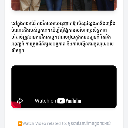
នៅក្នុងការអប់រំ ការវិភាគអាចអនុញ្ញាតឱ្យសិស្សស្វែងរកនិងពង្រឹង
ចំណេះដឹងរបស់ពួកគេ។ ដើម្បីធ្វើឱ្យការអប់រំមានប្រសិទ្ធភាព
ចាំបាច់ត្រូវមានការវិភាគល្អ។ វាអាចជួយក្នុងការបញ្ជូនគំនិតនិង
អនុវត្តន៍ ការត្រួតពិនិត្យសមត្ថភាព និងការបង្កើនការចូលរួមរបស់
សិស្ស។
▶
Watch Video related to: មុខងារនៃការវិភាគក្នុងការអប់រំ