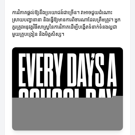
ការវិភាគផ្តល់ឱ្យនឹងប្រយោជន៍ជាច្រើន។ វាអាចជួយដំណោះ
ស្រាយបញ្ហានានា និងធ្វើឱ្យមានការពិចារណាដែលត្រឹមត្រូវ។ អ្នក
គួរត្រូវអនុវត្តវិធីសាស្រ្តនៃការវិភាគដើម្បីបង្កើតទំនាក់ទំនងល្អជា
មួយគ្រូបង្រៀន និងមិត្តសិស្ស។