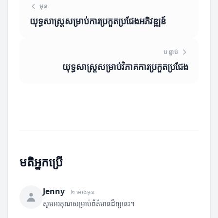
មុន
យុទ្ធសាស្ត្រសម្រាប់ការប្រកួតប្រជែងអភិវឌ្ឍន៍
បន្ទាប់
យុទ្ធសាស្ត្រសម្រាប់វិភាគការប្រកួតប្រជែង
មតិអ្នកប្រើ
Jenny
២ ម៉ោងមុន
សូមអរគុណសម្រាប់ព័ត៌មានដ៏ល្អនេះ។