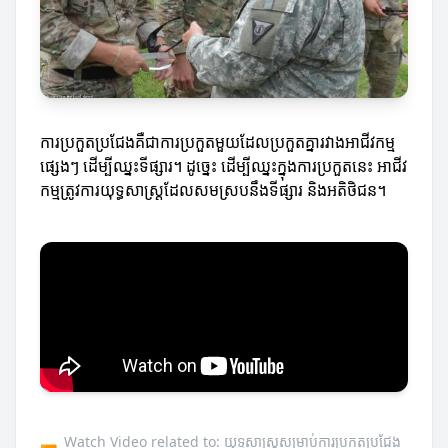
ការប្រកួតប្រជែងគឺជាការប្រកួតមួយដែលប្រកួតគ្នារវាងអាជីវកម្ម
ផ្សេងៗ ដើម្បីឈ្នះទីផ្សារ។ ដូច្នេះ ដើម្បីឈ្នះក្នុងការប្រកួតនេះ អាជីវ
កម្មត្រូវការយុទ្ធសាស្ត្រដែលសមស្របនឹងទីផ្សារ និងអតិថិជន។
Watch Video related to: យុទ្ធសាស្ត្រ​សម្រាប់ការប្រកួតប្រជែង​