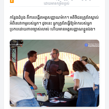
▶
ដោយមានកម្រិតខ្ពស់
កន្លែងដំបូង គឺការបង្កើតអត្តសញ្ញាណម៉ាក។ អតិថិជនត្រូវតែស្គាល់
អំពីសេវាកម្មរបស់អ្នក។ ដូចនេះ អ្នកត្រូវតែធ្វើឱ្យម៉ាករបស់អ្នក
ប្រកបដោយភាពច្បាស់លាស់ ហើយមានអត្តសញ្ញាណខ្លួនឯង។