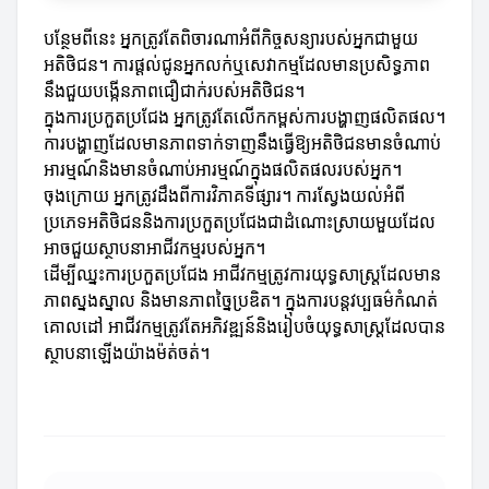
បន្ថែមពីនេះ អ្នកត្រូវតែពិចារណាអំពីកិច្ចសន្យារបស់អ្នកជាមួយ
អតិថិជន។ ការផ្តល់ជូនអ្នកលក់ឬសេវាកម្មដែលមានប្រសិទ្ធភាព
នឹងជួយបង្កើនភាពជឿជាក់របស់អតិថិជន។
ក្នុងការប្រកួតប្រជែង អ្នកត្រូវតែលើកកម្ពស់ការបង្ហាញផលិតផល។
ការបង្ហាញដែលមានភាពទាក់ទាញនឹងធ្វើឱ្យអតិថិជនមានចំណាប់
អារម្មណ៍និងមានចំណាប់អារម្មណ៍ក្នុងផលិតផលរបស់អ្នក។
ចុងក្រោយ អ្នកត្រូវដឹងពីការវិភាគទីផ្សារ។ ការស្វែងយល់អំពី
ប្រភេទអតិថិជននិងការប្រកួតប្រជែងជាដំណោះស្រាយមួយដែល
អាចជួយស្ថាបនាអាជីវកម្មរបស់អ្នក។
ដើម្បីឈ្នះការប្រកួតប្រជែង អាជីវកម្មត្រូវការយុទ្ធសាស្ត្រដែលមាន
ភាពស្នងស្នាល និងមានភាពច្នៃប្រឌិត។ ក្នុងការបន្ដវប្បធម៌កំណត់
គោលដៅ អាជីវកម្មត្រូវតែអភិវឌ្ឍន៍និងរៀបចំយុទ្ធសាស្ត្រដែលបាន
ស្ថាបនាឡើងយ៉ាងម៉ត់ចត់។