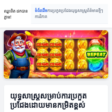
ឈ្នះពិត ដកបាន
ទំព័រដើម
ការប្រកួតប្រជែង
យុទ្ធសាស្ត្រ
ព័ត៌មានថ្មីៗ
ភ្លាម!
ការវិភាគ
យុទ្ធសាស្ត្រ​សម្រាប់ការប្រកួត
ប្រជែង​ដោយមានកម្រិតខ្ពស់