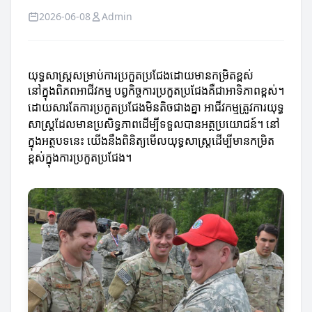
2026-06-08
Admin
យុទ្ធសាស្ត្រ​សម្រាប់ការប្រកួតប្រជែង​ដោយមានកម្រិតខ្ពស់
នៅក្នុងពិភពអាជីវកម្ម បព្វកិច្ចការប្រកួតប្រជែងគឺជាអាទិភាពខ្ពស់។
ដោយសារតែការប្រកួតប្រជែងមិនតិចជាងគ្នា អាជីវកម្មត្រូវការយុទ្ធ
សាស្ត្រដែលមានប្រសិទ្ធភាពដើម្បីទទួលបានអត្ថប្រយោជន៍។ នៅ
ក្នុងអត្ថបទនេះ យើងនឹងពិនិត្យមើលយុទ្ធសាស្ត្រដើម្បីមានកម្រិត
ខ្ពស់ក្នុងការប្រកួតប្រជែង។