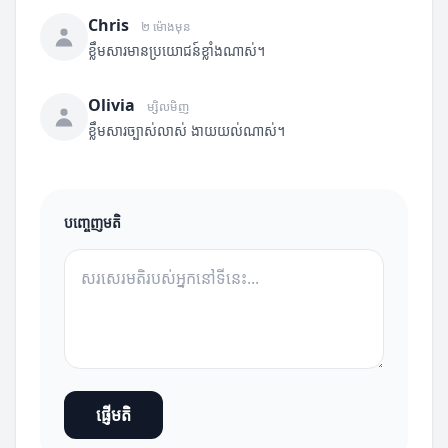
Chris
២ ម៉ោងមុន
ខ្លឹមសារមានប្រយោជន៍ខ្លាំងណាស់។
Olivia
ម្សិលមិញ
ខ្លឹមសារច្បាស់លាស់ ងាយយល់ណាស់។
បញ្ចេញមតិ
ផ្ញើមតិ