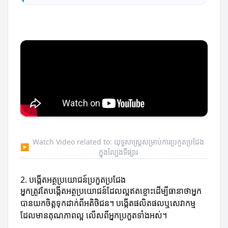
Watch Video related to: យុទ្ធសាស្ត្រសម្រាប់ការប្រកួតប្រជែង
▶
ក្នុងល្បែងទីផ្សារ
2. បង្កើតអត្ថប្រយោជន៍ប្រកួតប្រជែង
អ្នកត្រូវតែបង្កើតអត្ថប្រយោជន៍ដែលល្អឥតខ្ចោះដើម្បីធានាថាអ្នក
បានយកចិត្តទុកដាក់ពីអតិថិជន។ បង្កើតផលិតផលឬសេវាកម្ម
ដែលមានគុណភាពល្អ លើសពីអ្នកប្រកួតទាំងអស់។