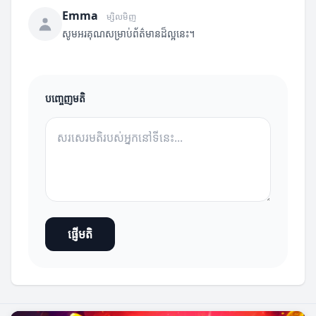
Emma
ម្សិលមិញ
សូមអរគុណសម្រាប់ព័ត៌មានដ៏ល្អនេះ។
បញ្ចេញមតិ
ផ្ញើមតិ