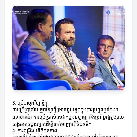
3. ប្រើបច្ចេកវិទ្យាថ្មីៗ
ការប្រើប្រាស់បច្ចេកវិទ្យាថ្មីៗអាចជួយអ្នកក្នុងការប្រកួតប្រជែង។
ឧទាហរណ៍ ការប្រើប្រាស់សេវាកម្មអនឡាញ និងប្រព័ន្ធផ្សព្វផ្សាយ
សង្គមអាចជួយអ្នកដើម្បីទាក់ទាញអតិថិជនថ្មី។
4. ការពង្រឹងអតិថិជនភាព