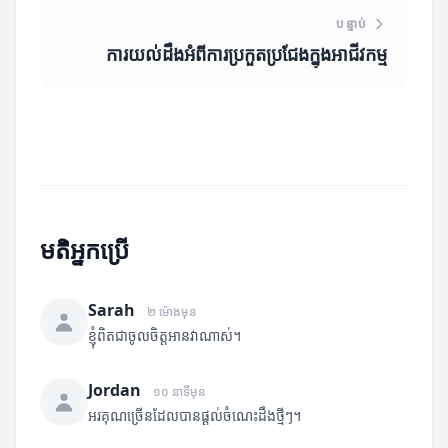
បន្ទាប់
ការយល់ដឹងអំពីការប្រកួតប្រជែងក្នុងអាជីវកម្ម
មតិអ្នកប្រើ
Sarah
២ ម៉ោងមុន
ខ្ញុំពិតជាចូលចិត្តអានវាណាស់។
Jordan
១០ នាទីមុន
អរគុណច្រើនដែលបានផ្តល់ចំណេះដឹងថ្មីៗ។