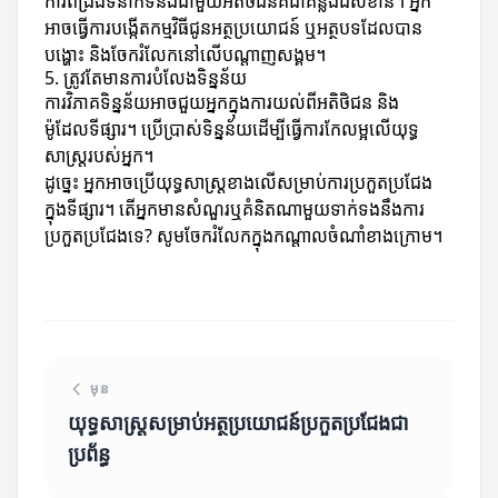
ការពង្រឹងទំនាក់ទំនងជាមួយអតិថិជនគឺជាគន្លងដ៏សំខាន់។ អ្នក
អាចធ្វើការបង្កើតកម្មវិធីជូនអត្ថប្រយោជន៍ ឬអត្ថបទដែលបាន
បង្ហោះ និងចែករំលែកនៅលើបណ្តាញសង្គម។
5. ត្រូវតែមានការបំលែងទិន្នន័យ
ការវិភាគទិន្នន័យអាចជួយអ្នកក្នុងការយល់ពីអតិថិជន និង
ម៉ូដែលទីផ្សារ។ ប្រើប្រាស់ទិន្នន័យដើម្បីធ្វើការកែលម្អលើយុទ្ធ
សាស្ត្ររបស់អ្នក។
ដូច្នេះ អ្នកអាចប្រើយុទ្ធសាស្ត្រខាងលើសម្រាប់ការប្រកួតប្រជែង
ក្នុងទីផ្សារ។ តើអ្នកមានសំណួរឬគំនិតណាមួយទាក់ទងនឹងការ
ប្រកួតប្រជែងទេ? សូមចែករំលែកក្នុងកណ្តាលចំណាំខាងក្រោម។
មុន
យុទ្ធសាស្ត្រសម្រាប់អត្ថប្រយោជន៍ប្រកួតប្រជែងជា
ប្រព័ន្ធ