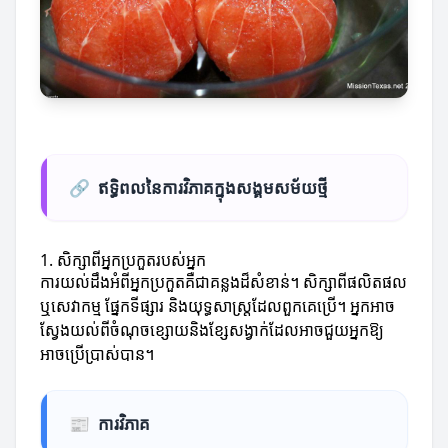
🔗
ឥទ្ធិពលនៃការវិភាគក្នុងសង្គមសម័យថ្មី
1. សិក្សាពីអ្នកប្រកួតរបស់អ្នក
ការយល់ដឹងអំពីអ្នកប្រកួតគឺជាគន្លងដ៏សំខាន់។ សិក្សាពីផលិតផល
ឬសេវាកម្ម ផ្នែកទីផ្សារ និងយុទ្ធសាស្ត្រដែលពួកគេប្រើ។ អ្នកអាច
ស្វែងយល់ពីចំណុចខ្សោយនិងខ្សែសង្វាក់ដែលអាចជួយអ្នកឱ្យ
អាចប្រើប្រាស់បាន។
📰
ការវិភាគ