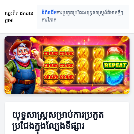
ឈ្នះពិត ដកបាន
ទំព័រដើម
ការប្រកួតប្រជែង
យុទ្ធសាស្ត្រ
ព័ត៌មានថ្មីៗ
ភ្លាម!
ការវិភាគ
យុទ្ធសាស្ត្រសម្រាប់ការប្រកួត
ប្រជែងក្នុងល្បែងទីផ្សារ