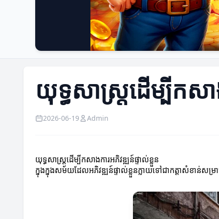
យុទ្ធសាស្ត្រដើម្បីកសាង
2026-06-19
Admin
យុទ្ធសាស្ត្រដើម្បីកសាងការអភិវឌ្ឍន៍ផ្ទាល់ខ្លួន
ក្នុងក្នុងសម័យដែលអភិវឌ្ឍន៍ផ្ទាល់ខ្លួនក្លាយទៅជាកត្តាសំខាន់សម្