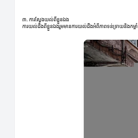
៣. ការស្វែងយល់ពីខ្លួនឯង
ការយល់ដឹងពីខ្លួនឯងរួមមានការយល់ដឹងអំពីភាពទន់ទ្រាយនិងកម្លាំ