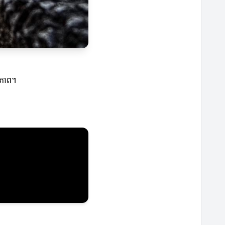
ថភាព។