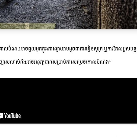
។ គោលបំណងអាចជួយអ្នកក្នុងការព្យាយាមដូចជាការរៀនសូត្រ ឬការកែលម្អសមត្
នច្បាស់លាស់និងអាចអនុវត្តបានសម្រាប់ការសម្រេចគោលបំណង។