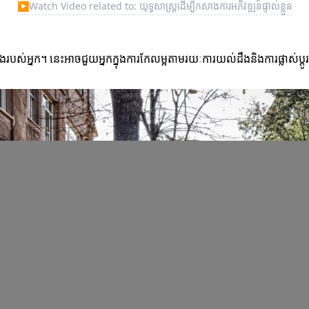
▶
Watch Video related to: យុទ្ធសាស្ត្រដើម្បីកសាងការអភិវឌ្ឍន៍ផ្ទាល់ខ្លួន
ងរបស់អ្នក។ នេះអាចជួយអ្នកក្នុងការកែលម្អតាមរយៈការយល់ដឹងនិងការផ្លាស់ប្ត