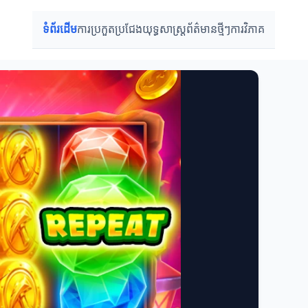
ទំព័រដើម
ការប្រកួតប្រជែង
យុទ្ធសាស្ត្រ
ព័ត៌មានថ្មីៗ
ការវិភាគ