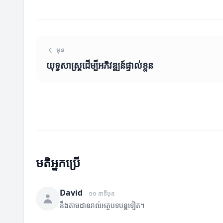
មុន
យុទ្ធសាស្ត្រដើម្បីអភិវឌ្ឍន៍ផ្ទាល់ខ្លួន
មតិអ្នកប្រើ
David
១០ នាទីមុន
នឹងតាមដានរាល់អត្ថបទបន្តទៀត។