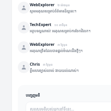
WebExplorer
២ ម៉ោងមុន
សូមអរគុណសម្រាប់ព័ត៌មានដ៏ល្អនេះ។
TechExpert
១០ នាទីមុន
អត្ថបទល្អណាស់! អរគុណសម្រាប់ការចែករំលែក។
WebExplorer
៣ ថ្ងៃមុន
អរគុណច្រើនដែលបានផ្តល់ចំណេះដឹងថ្មីៗ។
Chris
៣ ថ្ងៃមុន
ខ្លឹមសារច្បាស់លាស់ ងាយយល់ណាស់។
បញ្ចេញមតិ