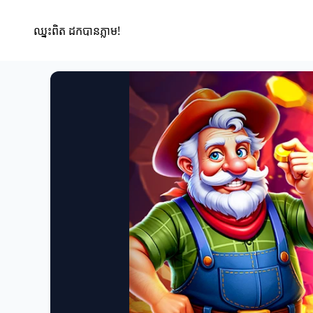
ឈ្នះពិត ដកបានភ្លាម!