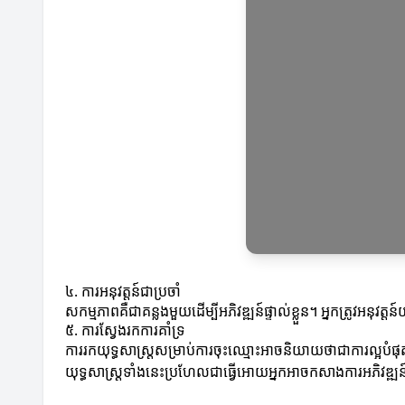
៤. ការអនុវត្តន៍ជាប្រចាំ
សកម្មភាពគឺជាគន្លងមួយដើម្បីអភិវឌ្ឍន៍ផ្ទាល់ខ្លួន។ អ្នកត្រូវអនុវត្តន
៥. ការស្វែងរកការគាំទ្រ
ការរកយុទ្ធសាស្ត្រសម្រាប់ការចុះឈ្មោះអាចនិយាយថាជាការល្អបំ
យុទ្ធសាស្ត្រទាំងនេះប្រហែលជាធ្វើអោយអ្នកអាចកសាងការអភិវឌ្ឍន៍ផ