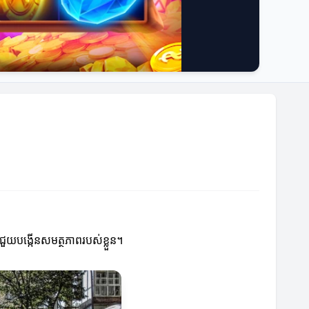
ាចជួយបង្កើនសមត្ថភាពរបស់ខ្លួន។