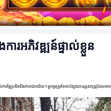
ការអភិវឌ្ឍន៍ផ្ទាល់ខ្លួន
រាប់ការច្នៃប្រឌិតនិងភាពជោគជ័យ។ អ្នកគួរត្រូវតែចេះស្វែងរកយុទ្ធសាស្ត្រដែលអ