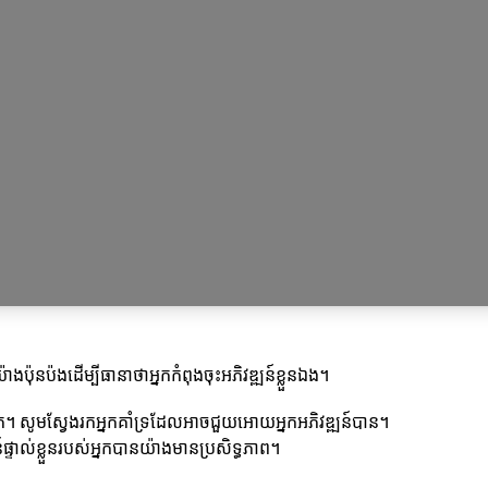
៍យ៉ាងប៉ុនប៉ងដើម្បីធានាថាអ្នកកំពុងចុះអភិវឌ្ឍន៍ខ្លួនឯង។
ផុត។ សូមស្វែងរកអ្នកគាំទ្រដែលអាចជួយអោយអ្នកអភិវឌ្ឍន៍បាន។
្ទាល់ខ្លួនរបស់អ្នកបានយ៉ាងមានប្រសិទ្ធភាព។