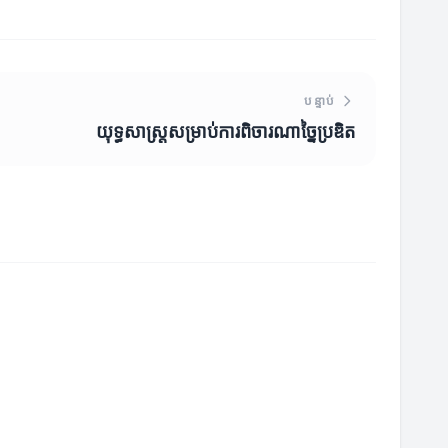
បន្ទាប់
យុទ្ធសាស្ត្រសម្រាប់ការពិចារណាច្នៃប្រឌិត