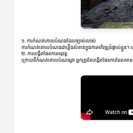
១. ការកំណត់គោលបំណងដែលច្បាស់លាស់
ការកំណត់គោលបំណងជារឿងសំខាន់ក្នុងការអភិវឌ្ឍន៍ផ្ទាល់ខ្លួន
២. ការបង្កើតផែនការអនុវត្ត
ក្រោយពីកំណត់គោលបំណងរួច អ្នកត្រូវតែបង្កើតផែនការដែលមា