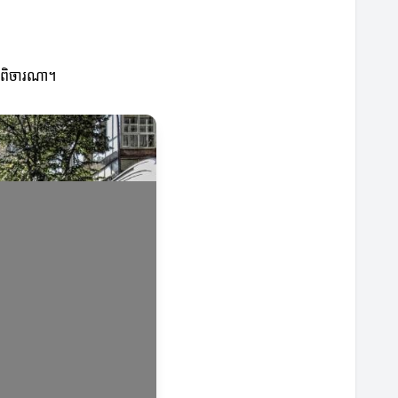
ូរពិចារណា។